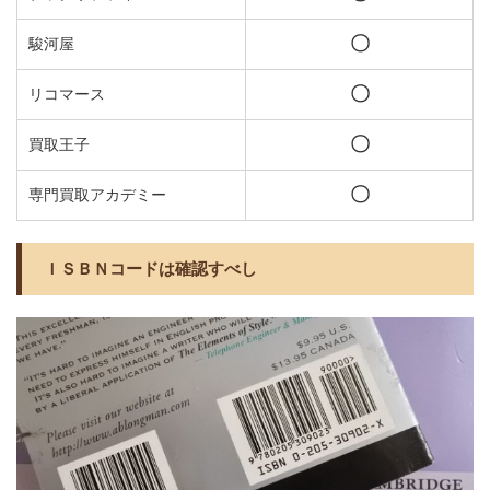
〇
駿河屋
〇
リコマース
〇
買取王子
〇
専門買取アカデミー
ＩＳＢＮコードは確認すべし