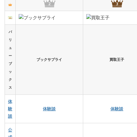
バ
リ
ュ
ー
ブックサプライ
買取王子
ブ
ッ
ク
ス
体
験
体験談
体験談
談
公